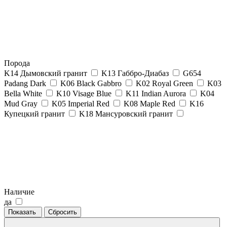
Порода
K14 Дымовский гранит
K13 Габбро-Диабаз
G654
Padang Dark
K06 Black Gabbro
K02 Royal Green
K03
Bella White
K10 Visage Blue
K11 Indian Aurora
K04
Mud Gray
K05 Imperial Red
K08 Maple Red
K16
Купецкий гранит
K18 Мансуровский гранит
Наличие
да
Показать
Сбросить