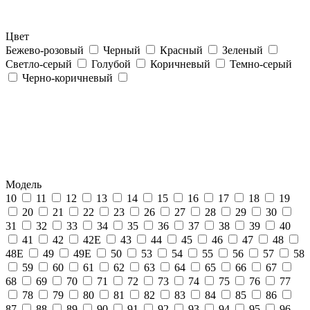
Цвет
Бежево-розовый
Черный
Красный
Зеленый
Светло-серый
Голубой
Коричневый
Темно-серый
Черно-коричневый
Модель
10
11
12
13
14
15
16
17
18
19
20
21
22
23
26
27
28
29
30
31
32
33
34
35
36
37
38
39
40
41
42
42Е
43
44
45
46
47
48
48Е
49
49Е
50
53
54
55
56
57
58
59
60
61
62
63
64
65
66
67
68
69
70
71
72
73
74
75
76
77
78
79
80
81
82
83
84
85
86
87
88
89
90
91
92
93
94
95
96