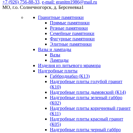
+7 (926) 756-88-33,
e-mail: granitm1986@mail.ru
МО, г.о. Солнечногорск, д. Берсеневка1
Гранитные памятники
Прямые памятники
Резные памятники
Семейные памятники
Фигурные памятники
Элитные памятники
Вазы и лампады
Вазы
Лампады
Изделия из литьевого мрамора
Надгробные плиты
Габбродиабаз (К13)
Надгробные плиты голубой гранит
(К10)
Надгробные плиты дымовский (К14)
Надгробные плиты зеленый габбро
(К02)
Надгробные плиты коричневый гранит
(К11)
Надгробные плиты красный гранит
(К05)
Надгробные плиты черный габбро