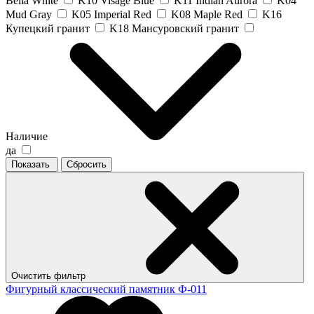
Bella White
K10 Visage Blue
K11 Indian Aurora
K04
Mud Gray
K05 Imperial Red
K08 Maple Red
K16
Купецкий гранит
K18 Мансуровский гранит
Наличие
да
Показать
Сбросить
Очистить фильтр
Фигурный классический памятник Ф-011