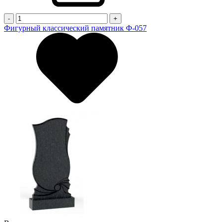
-
+
Фигурный классический памятник Ф-057